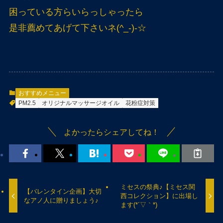
困っている方らいらっしゃったら
是非薦めてあげて下さいネ(^_-)-☆
おすすめメニュー
PM2.5
オリジナルマッサージオイル
花粉症対策
よかったらシェアしてね！
ミセスの祭典♪【ミセス関
【バレンタイン企画】大切
西コレクション】に出場し
なアノ人に贈りましょう♪
ます(*´▽｀*)