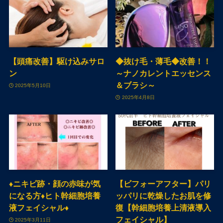
【頭痛改善】駆け込みサロ
◆抜け毛・薄毛◆改善！！
ン
～ナノカレントエッセンス
＆ブラシ～
2025年5月10日
2025年4月8日
♦ニキビ跡・顔の赤味が気
【ビフォーアフター】パリ
になる方♦ヒト幹細胞培養
ッパリに乾燥したお肌を修
液フェイシャル♦
復【幹細胞培養上清液導入
フェイシャル】
2025年3月11日