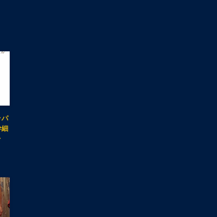
ッパ
幹細
ャ