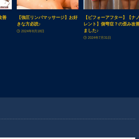
改善
【強圧リンパマッサージ】お好
【ビフォーアフター】【ナ
きな方必読♪
レント】側弯症？の歪み改
ました♪
2024年8月18日
2024年7月31日