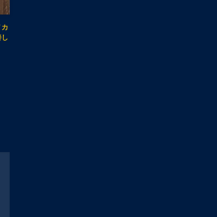
ノカ
善し