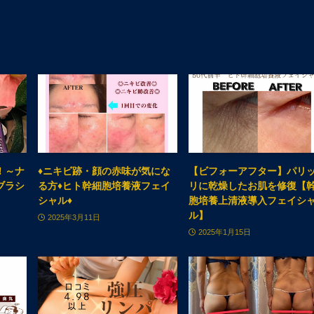
！～ナ
♦ニキビ跡・顔の赤味が気にな
【ビフォーアフター】パリ
ブラシ
る方♦ヒト幹細胞培養液フェイ
リに乾燥したお肌を修復【
シャル♦
胞培養上清液導入フェイシ
ル】
2025年3月11日
2025年1月15日